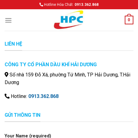
Skip
Hotline Hóa Chất:
0913.362.868
to
content
0
LIÊN HỆ
CÔNG TY CỔ PHẦN DẦU KHÍ HẢI DƯƠNG
Số nhà 159 Đỗ Xá, phường Tứ Minh, TP Hải Dương, T.Hải
Dương
Hotline:
0913.362.868
GỬI THÔNG TIN
Your Name (required)