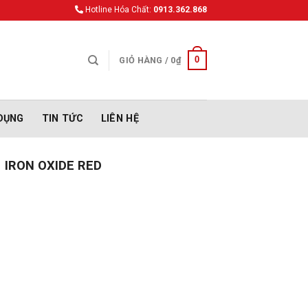
Hotline Hóa Chất:
0913.362.868
0
GIỎ HÀNG /
0
₫
DỤNG
TIN TỨC
LIÊN HỆ
IRON OXIDE RED