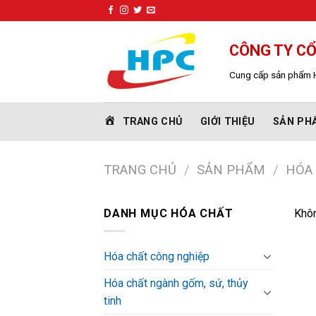
Skip
to
content
CÔNG TY C
Cung cấp sản phẩm H
TRANG CHỦ
GIỚI THIỆU
SẢN PH
TRANG CHỦ
/
SẢN PHẨM
/
HÓA
DANH MỤC HÓA CHẤT
Khôn
Hóa chất công nghiệp
Hóa chất ngành gốm, sứ, thủy
tinh