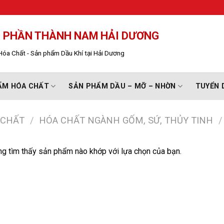
Ổ PHẦN THÀNH NAM HẢI DƯƠNG
óa Chất - Sản phẩm Dầu Khí tại Hải Dương
ẨM HÓA CHẤT
SẢN PHẨM DẦU – MỠ – NHỜN
TUYỂN 
 CHẤT
/
HÓA CHẤT NGÀNH GỐM, SỨ, THỦY TINH
/
g tìm thấy sản phẩm nào khớp với lựa chọn của bạn.