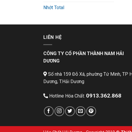
Nhớt Total
LIÊN HỆ
CÔNG TY CỔ PHẦN THÀNH NAM HẢI
DƯƠNG
Số nhà 159 Đỗ Xá, phường Tứ Minh, TP H
Dương, T.Hải Dương
0913.362.868
Hotline Hóa Chất: