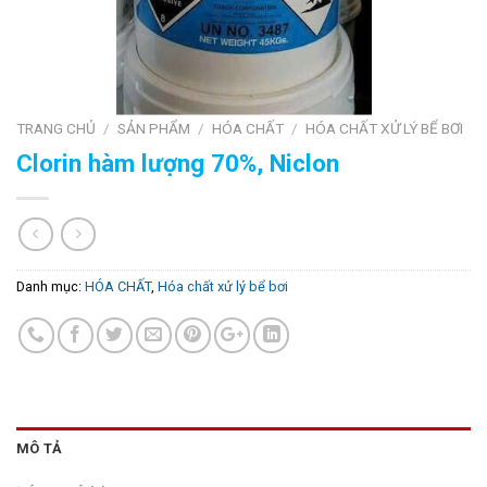
TRANG CHỦ
/
SẢN PHẨM
/
HÓA CHẤT
/
HÓA CHẤT XỬ LÝ BỂ BƠI
Clorin hàm lượng 70%, Niclon
Danh mục:
HÓA CHẤT
,
Hóa chất xử lý bể bơi
MÔ TẢ