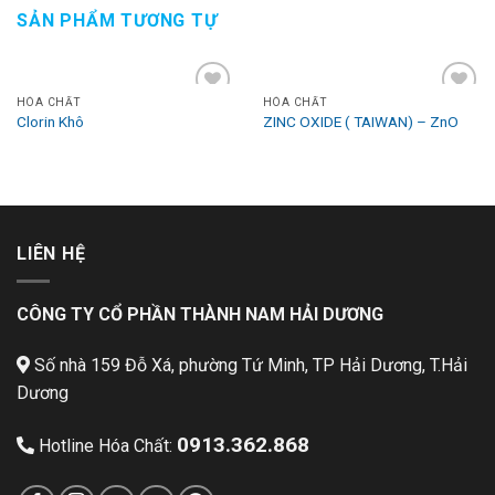
SẢN PHẨM TƯƠNG TỰ
HÓA CHẤT
HÓA CHẤT
Add to
Add to
Clorin Khô
ZINC OXIDE ( TAIWAN) – ZnO
Wishlist
Wishlist
LIÊN HỆ
CÔNG TY CỔ PHẦN THÀNH NAM HẢI DƯƠNG
Số nhà 159 Đỗ Xá, phường Tứ Minh, TP Hải Dương, T.Hải
Dương
0913.362.868
Hotline Hóa Chất: