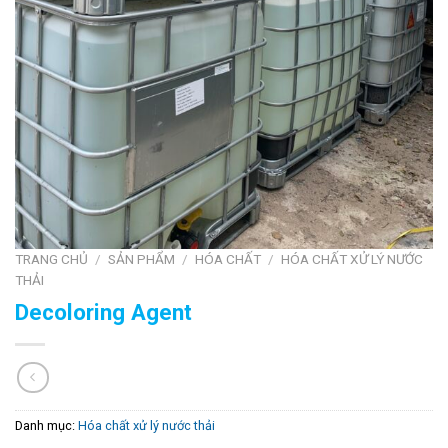
TRANG CHỦ
/
SẢN PHẨM
/
HÓA CHẤT
/
HÓA CHẤT XỬ LÝ NƯỚC
THẢI
Decoloring Agent
Danh mục:
Hóa chất xử lý nước thải